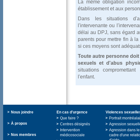
Lamêmeobligationinco
établissementetauxperso
Danslessituationsd'
l'intervenanteoul'interve
délaiauDPJ,sanségarda
parentspourmettrefinàlas
sicesmoyenssontadéquat
Touteautrepersonnedoit
sexuelsetd'abusphysi
situationscomprometta
l'enfant.
Nousjoindre
Encasd'urgence
Violencessexuelle
Quefaire?
Portraitmontréala
Àpropos
Centresdésignés
Agressionsexuell
Intervention
Agressiondansle
Nosmembres
médicosociale
cadred'unerelati