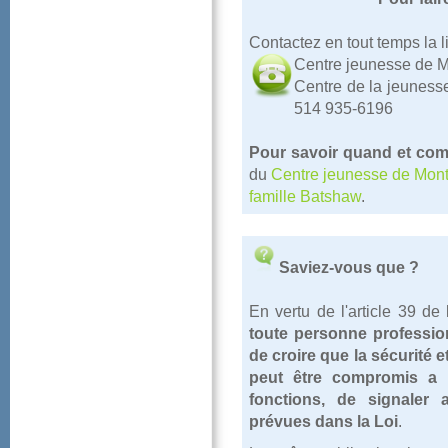
Contactezentouttempslal
CentrejeunessedeMo
Centredelajeuness
514935-6196
Poursavoirquandetcom
du
CentrejeunessedeMont
familleBatshaw
.
Saviez-vousque?
Envertudel'article39de
toutepersonneprofessio
decroirequelasécurité
peutêtrecompromisal'
fonctions,designaler
prévuesdanslaLoi
.