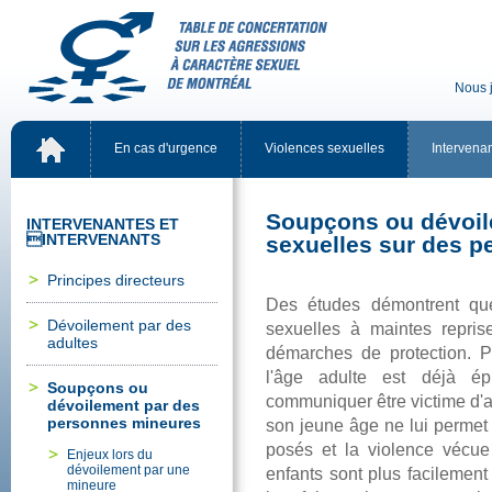
Nousj
Encasd'urgence
Violencessexuelles
Intervena
Soupçonsoudévoil
INTERVENANTESET
INTERVENANTS
sexuellessurdesp
Principesdirecteurs
Desétudesdémontrentque
Dévoilementpardes
sexuellesàmaintesrepri
adultes
démarchesdeprotection.P
l'âgeadulteestdéjàépr
Soupçonsou
communiquerêtrevictimed'a
dévoilementpardes
personnesmineures
sonjeuneâgeneluipermet
posésetlaviolencevécue
Enjeuxlorsdu
dévoilementparune
enfantssontplusfacilemen
mineure