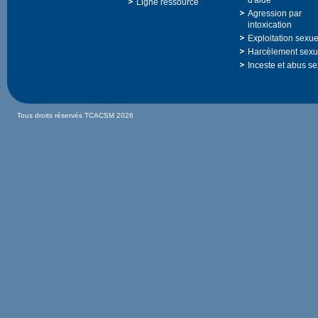
d'aide
Ligneressource
Agressionpar
intoxication
Exploitationsexue
Harcèlementsexu
Incesteetabusse
TousdroitsréservésTCACSM2026