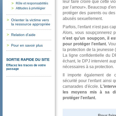
leurfairecroirequecettev
Rôleetresponsabilités
parl'amour».Beaucoupd'en
Attitudesàprivilégier
protégerdesparentsoudesa
abuséssexuellement.
Orienterlavictimevers
laressourceappropriée
Parfois,l'enfantn'estpas
Alors,voussoupçonnerezp
Relationd'aide
n'estqu'unsoupçon,iles
pourprotégerl'enfant.
Vou
Pourensavoirplus
laprotectiondelajeunesse
Laligneconfidentielledu
SORTIERAPIDEDUSITE
échant,leDPJintervientau
Effacezlestracesdevotre
nécessairesàsaprotection.
passage
Ilimporteégalementdec
sécuritépourl'enfantains
camaradesd'école.
L'inter
lesmoyensmisàsadisp
protégerl'enfant.
Pourfai