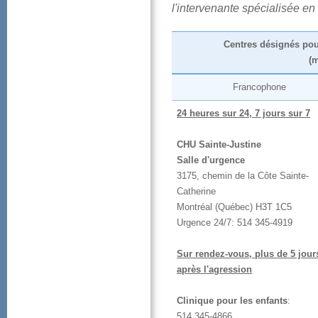
l'intervenantespécialiséee
Centresdésignéspou
(
Francophone
24heuressur24,7jourssur7
CHUSainte-Justine
Salled'urgence
3175,chemindelaCôteSainte-
Catherine
Montréal(Québec)H3T1C5
Urgence24/7:514345-4919
Surrendez-vous,plusde5jour
aprèsl'agression
Cliniquepourlesenfants
:
514345-4866