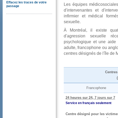
Effacezlestracesdevotre
Leséquipesmédicosocial
passage
d'intervenantesetd'inte
infirmieretmédicalform
sexuelle.
ÀMontréal,ilexistequa
d'agressionsexuelleré
psychologiqueetuneaide
adulte,francophoneouangl
centresdésignésdel'îledeM
Centre
Francophone
24heuressur24,7jourssur7
Serviceenfrançaisseulement
Centredésignépourlesvictime