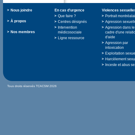
Nousjoindre
Encasd'urgence
Violencessexuelle
Quefaire?
Portraitmontréala
Àpropos
Centresdésignés
Agressionsexuell
Intervention
Agressiondansle
Nosmembres
médicosociale
cadred'unerelati
d'aide
Ligneressource
Agressionpar
intoxication
Exploitationsexue
Harcèlementsexu
Incesteetabusse
TousdroitsréservésTCACSM2026