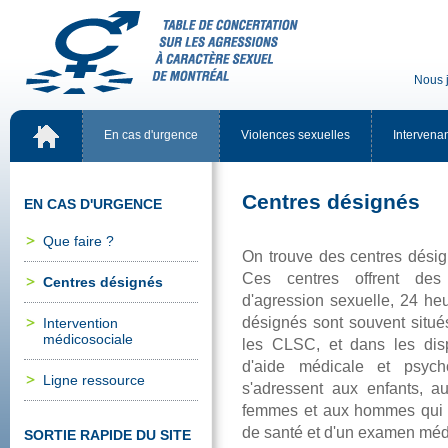
Nousj
Encasd'urgence
Violencessexuelles
Intervena
Centresdésignés
ENCASD'URGENCE
Quefaire?
Ontrouvedescentresdési
Cescentresoffrentdess
Centresdésignés
d'agressionsexuelle,24h
désignéssontsouventsitu
Intervention
médicosociale
lesCLSC,etdanslesdispens
d'aidemédicaleetpsych
Ligneressource
s'adressentauxenfants,a
femmesetauxhommesquion
desantéetd'unexamenmédi
SORTIERAPIDEDUSITE