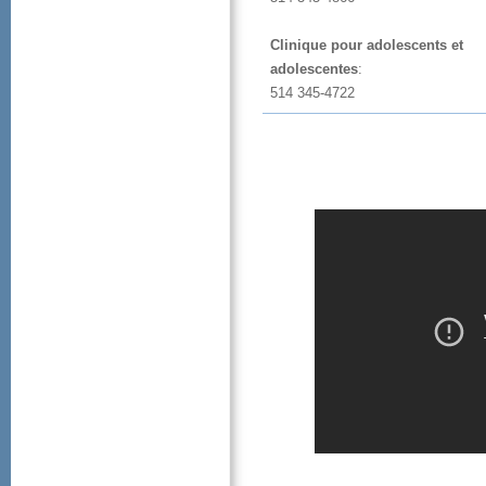
Cliniquepouradolescentset
adolescentes
:
514345-4722