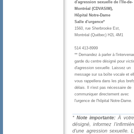
d'agressionsexuelledel'Île-de-
Montréal(CDVASIM),
HôpitalNotre-Dame
Salled'urgence*
1560,rueSherbrookeEst,
Montréal(Québec)H2L4M1
514413-8999
**Demandezàparleràl'intervena
gardeducentredésignépourvict
d'agressionsexuelle.Laissezun
messagesursaboîtevocaleetel
vousrappelleradanslesplusbref
délais.Iln'estpasnécessairede
communiquerdirectementavec
l'urgencedel'hôpitalNotre-Dame.
*
Noteimportante:
Àvotre
désigné,informezl'infir
d'uneagressionsexuelle.L'