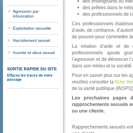
desenseignantsouinte
desprêtresdanslemilie
Agressionpar
desprofessionnelsdel
intoxication
Cesprofessionnelsétabliss
Exploitationsexuelle
d'aide,deconfiance,d'autor
depouvoirpourcommettred
Harcèlementsexuel
Larelationd'aideetdec
professionnelsajoutegr
Incesteetabussexuel
l'agressionetdedénoncerl'
danssonmilieuetlasociété
SORTIERAPIDEDUSITE
Pourensavoirplussurlesagr
Effacezlestracesdevotre
passage
veuillezconsulterla
ficheth
delasantépublique(INSPQ)
Lesprochainespages
rapprochementssexuelse
ouunecliente.
Rapprochementssexuelsen