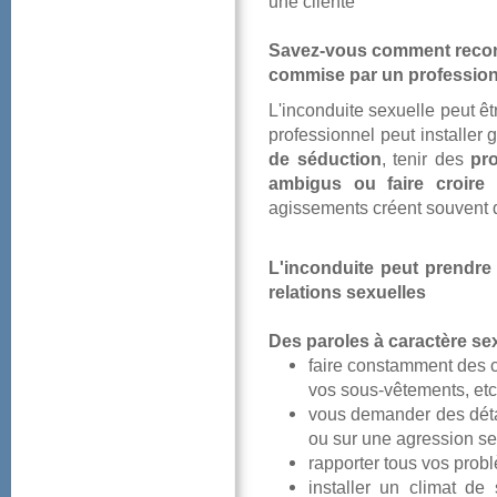
unecliente
Savez-vouscommentrecon
commiseparunprofession
L'inconduitesexuellepeutêt
professionnelpeutinstaller
deséduction
,tenirdes
pr
ambigusoufairecroire
q
agissementscréentsouven
L'inconduitepeutprend
relationssexuelles
Desparolesàcaractèresex
faireconstammentdesco
vossous-vêtements,etc
vousdemanderdesdéta
ousuruneagressionsex
rapportertousvosprob
installerunclimatdes