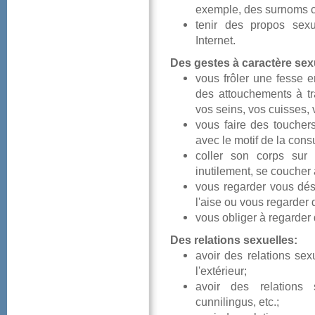
exemple,dessurnoms
tenirdespropossex
Internet.
Desgestesàcaractèresexu
vousfrôlerunefesse
desattouchementsàtr
vosseins,voscuisses,
vousfairedestouche
aveclemotifdelaconsul
collersoncorpssur
inutilement,secouche
vousregardervousdé
l'aiseouvousregarder
vousobligeràregarder
Desrelationssexuelles:
avoirdesrelationss
l'extérieur;
avoirdesrelationsse
cunnilingus,etc.;