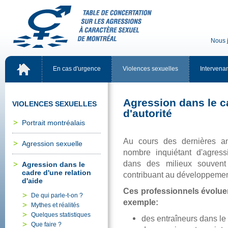
Nousj
Encasd'urgence
Violencessexuelles
Intervena
Agressiondansleca
VIOLENCESSEXUELLES
d'autorité
Portraitmontréalais
Aucoursdesdernièresan
Agressionsexuelle
nombreinquiétantd'agres
dansdesmilieuxsouvent
Agressiondansle
cadred'unerelation
contribuantaudéveloppemen
d'aide
Cesprofessionnelsévolu
Dequiparle-t-on?
exemple:
Mythesetréalités
Quelquesstatistiques
desentraîneursdanslem
Quefaire?