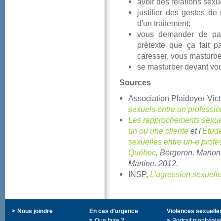
avoirdesrelationssexu
justifierdesgestesden
d'untraitement;
vousdemanderdepart
prétextequeçafaitp
caresser,vousmasturbe
semasturberdevantvou
Sources
AssociationPlaidoyer-Vi
sexuelsentreunprofessi
Lesrapprochementssexue
unouunecliente
etl'
Étud
sexuellesentreun-eprofe
Québec
,
Bergeron,Manon,
Martine,2012.
INSP,
L'agressionsexuel
Nousjoindre
Encasd'urgence
Violencessexuelle
Quefaire?
Portraitmontréala