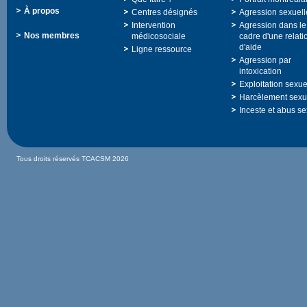
Àpropos
Centresdésignés
Agressionsexuell
Intervention
Agressiondansle
Nosmembres
médicosociale
cadred'unerelati
d'aide
Ligneressource
Agressionpar
intoxication
Exploitationsexue
Harcèlementsexu
Incesteetabusse
TousdroitsréservésTCACSM2026