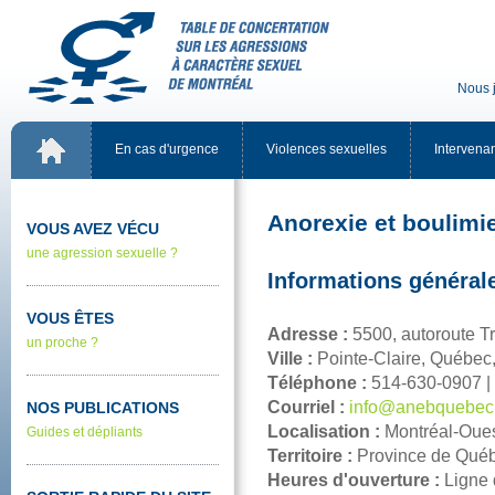
Nousj
Encasd'urgence
Violencessexuelles
Intervena
Anorexieetboulim
VOUSAVEZVÉCU
uneagressionsexuelle?
Informationsgénéral
VOUSÊTES
Adresse:
5500,autorouteT
unproche?
Ville:
Pointe-Claire,Québ
Téléphone:
514-630-0907
Courriel:
info@anebquebec
NOSPUBLICATIONS
Localisation:
Montréal-Oue
Guidesetdépliants
Territoire:
ProvincedeQué
Heuresd'ouverture:
Ligne