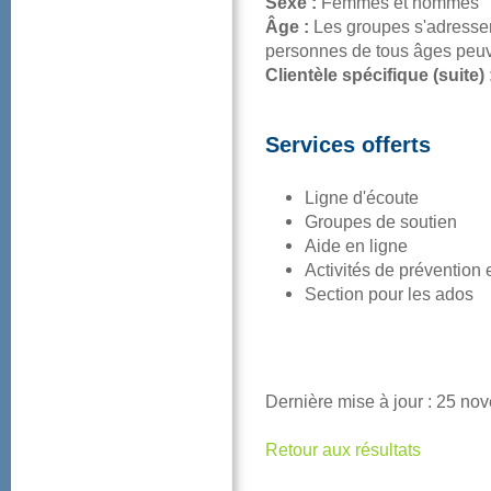
Sexe:
Femmesethommes
Âge:
Lesgroupess'adress
personnesdetousâgespeuve
Clientèlespécifique(suite)
Servicesofferts
Ligned'écoute
Groupesdesoutien
Aideenligne
Activitésdepréventione
Sectionpourlesados
Dernièremiseàjour:25no
Retourauxrésultats