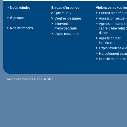
Nousjoindre
Encasd'urgence
Violencessexuelle
Quefaire?
Portraitmontréala
Àpropos
Centresdésignés
Agressionsexuell
Intervention
Agressiondansle
Nosmembres
médicosociale
cadred'unerelati
d'aide
Ligneressource
Agressionpar
intoxication
Exploitationsexue
Harcèlementsexu
Incesteetabusse
TousdroitsréservésTCACSM2026