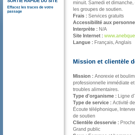
SORTIERAPIDEDUSITE
minuit.Samedietdimanche,
Effacezlestracesdevotre
lesgroupesdesoutien.
passage
Frais:
Servicesgratuits
Accessibilitéauxpersonne
Interprète:
N/A
SiteInternet:
www.anebque
Langue:
Français,Anglais
Missionetclientèled
Mission:
Anorexieetbouli
professionnelleimmédiatee
troublesalimentaires.
Typed'organisme:
Ligned'
Typedeservice:
Activitéde
Écoutetéléphonique,Interv
desoutien
Clientèledesservie:
Proche
Grandpublic