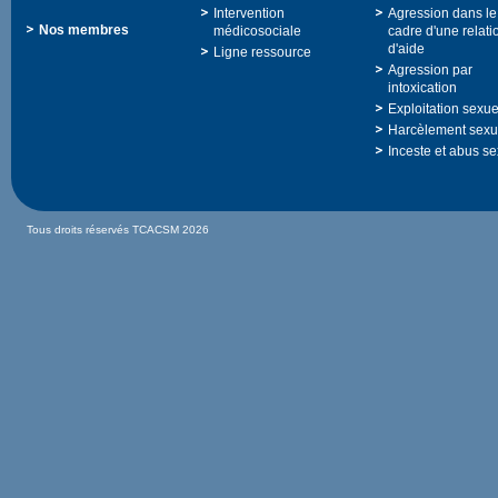
Intervention
Agressiondansle
Nosmembres
médicosociale
cadred'unerelati
d'aide
Ligneressource
Agressionpar
intoxication
Exploitationsexue
Harcèlementsexu
Incesteetabusse
TousdroitsréservésTCACSM2026