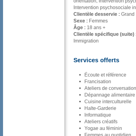
orientation,Interventionp
Interventionpsychosocialein
Clientèledesservie:
Grand
Sexe:
Femmes
Âge:
18ans+
Clientèlespécifique(suite)
Immigration
Servicesofferts
Écouteetréférence
Francisation
Ateliersdeconversatio
Dépannagealimentaire
Cuisineinterculturelle
Halte-Garderie
Informatique
Atelierscréatifs
Yogaeauféminin
Femmesauquotidien