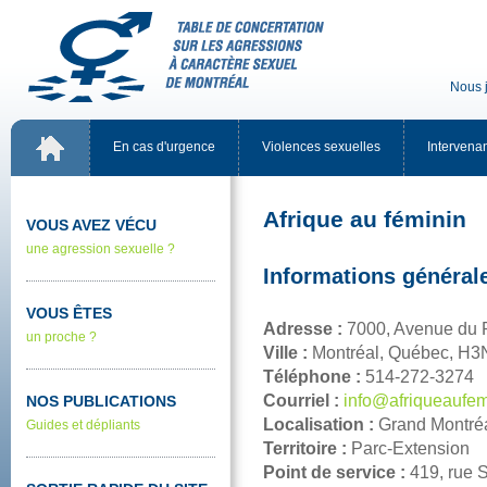
Nousj
Encasd'urgence
Violencessexuelles
Intervena
Afriqueauféminin
VOUSAVEZVÉCU
uneagressionsexuelle?
Informationsgénéral
VOUSÊTES
Adresse:
7000,AvenueduP
unproche?
Ville:
Montréal,Québec,H
Téléphone:
514-272-3274
Courriel:
info@afriqueaufem
NOSPUBLICATIONS
Localisation:
GrandMontré
Guidesetdépliants
Territoire:
Parc-Extension
Pointdeservice:
419,rueS