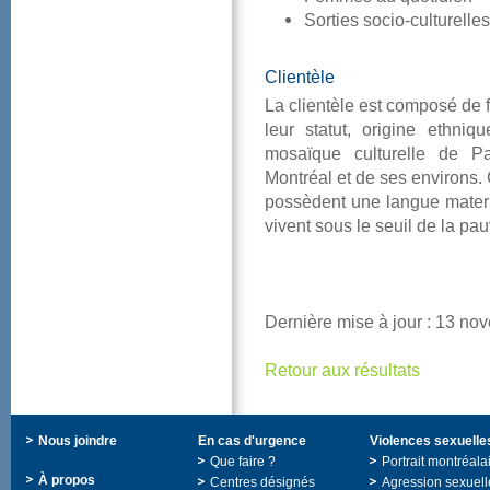
Sortiessocio-culturelles
Clientèle
Laclientèleestcomposédef
leurstatut,origineethni
mosaïqueculturelledeParc
Montréaletdesesenvirons.
possèdentunelanguematern
viventsousleseuildelapauv
Dernièremiseàjour:13no
Retourauxrésultats
Nousjoindre
Encasd'urgence
Violencessexuelle
Quefaire?
Portraitmontréala
Àpropos
Centresdésignés
Agressionsexuell