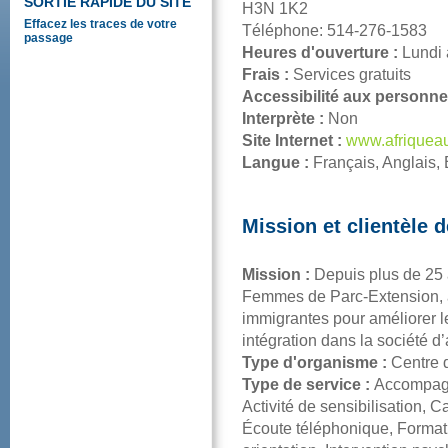
SORTIERAPIDEDUSITE
H3N1K2
Effacezlestracesdevotre
Téléphone:514-276-1583
passage
Heuresd'ouverture:
Lundi
Frais:
Servicesgratuits
Accessibilitéauxpersonne
Interprète:
Non
SiteInternet:
www.afriqueau
Langue:
Français,Anglais
Missionetclientèled
Mission:
Depuisplusde25a
FemmesdeParc-Extension,
immigrantespouraméliorerle
intégrationdanslasociétéd’a
Typed'organisme:
Centre
Typedeservice:
Accompagn
Activitédesensibilisation,C
Écoutetéléphonique,Formati