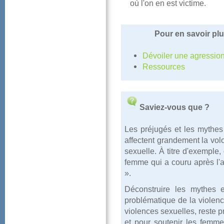
oùl'onenestvictime.
Pourensavoirplu
Dévoileruneagressio
Ressources
Saviez-vousque?
Lespréjugésetlesmythesq
affectentgrandementlavol
sexuelle.Àtitred'exempl
femmequiacouruaprèsl'
».
Déconstruirelesmythes
problématiquedelaviolen
violencessexuelles,restep
etpoursoutenirlesfemme