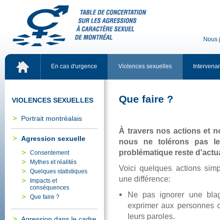
Nousj
Encasd'urgence
Violencessexuelles
Intervena
Quefaire?
VIOLENCESSEXUELLES
Portraitmontréalais
Àtraversnosactionsetnot
Agressionsexuelle
nousnetoléronspasle
problématiquerested'actua
Consentement
Mythesetréalités
Voiciquelquesactionssim
Quelquesstatistiques
unedifférence:
Impactset
conséquences
Nepasignoreruneblag
Quefaire?
exprimerauxpersonnesc
leursparoles.
Agressiondanslecadre