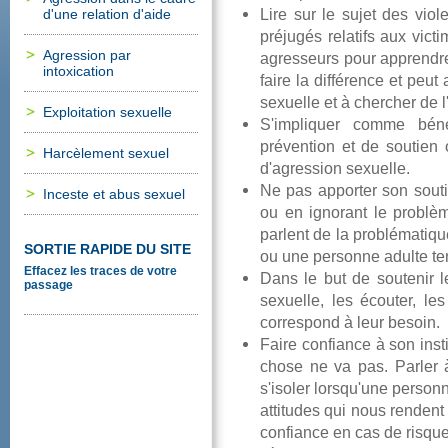
Liresurlesujetdesviol
d'unerelationd'aide
préjugésrelatifsauxvic
Agressionpar
agresseurspourapprendr
intoxication
faireladifférenceetpeu
sexuelleetàchercherdel'
Exploitationsexuelle
S'impliquercommebén
préventionetdesoutien
Harcèlementsexuel
d'agressionsexuelle.
Nepasapportersonsout
Incesteetabussexuel
ouenignorantleproblè
parlentdelaproblématiq
SORTIERAPIDEDUSITE
ouunepersonneadulteten
Effacezlestracesdevotre
Danslebutdesoutenirl
passage
sexuelle,lesécouter,le
correspondàleurbesoin.
Faireconfianceàsoninst
chosenevapas.Parler
s'isolerlorsqu'unepers
attitudesquinousrenden
confianceencasderisqu