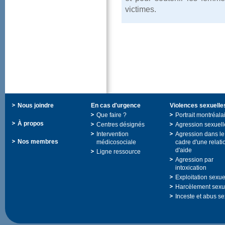
victimes.
Nousjoindre
Encasd'urgence
Violencessexuelle
Quefaire?
Portraitmontréala
Àpropos
Centresdésignés
Agressionsexuell
Intervention
Agressiondansle
Nosmembres
médicosociale
cadred'unerelati
d'aide
Ligneressource
Agressionpar
intoxication
Exploitationsexue
Harcèlementsexu
Incesteetabusse