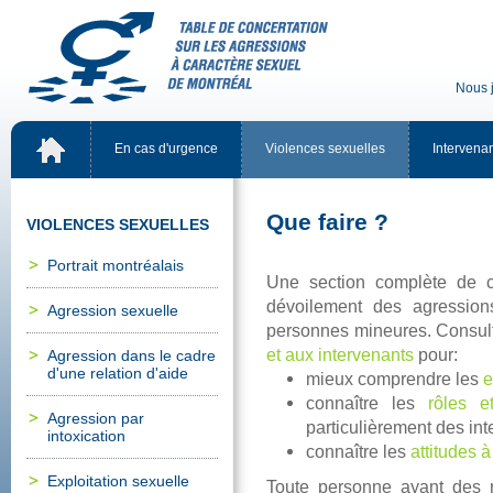
Nousj
Encasd'urgence
Violencessexuelles
Intervena
Quefaire?
VIOLENCESSEXUELLES
Portraitmontréalais
Unesectioncomplètede
dévoilementdesagressio
Agressionsexuelle
personnesmineures.Consul
etauxintervenants
pour:
Agressiondanslecadre
d'unerelationd'aide
mieuxcomprendre
les
e
connaîtreles
rôlese
Agressionpar
particulièrementdesint
intoxication
connaîtreles
attitudesà
Exploitationsexuelle
Toutepersonneayantdesr