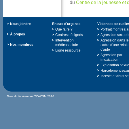
du
Centredelajeunesseetd
Nousjoindre
Encasd'urgence
Violencessexuelle
Quefaire?
Portraitmontréala
Àpropos
Centresdésignés
Agressionsexuell
Intervention
Agressiondansle
Nosmembres
médicosociale
cadred'unerelati
d'aide
Ligneressource
Agressionpar
intoxication
Exploitationsexue
Harcèlementsexu
Incesteetabusse
TousdroitsréservésTCACSM2026