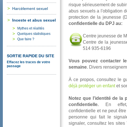
risquesérieusementdesubi
Harcèlementsexuel
abussexuelsal'obligation
protectiondelajeunesse(D
Incesteetabussexuel
confidentielleduDPJau:
Mythesetréalités
Quelquesstatistiques
CentrejeunessedeMo
Quefaire?
Centredelajeuness
514935-6196
SORTIERAPIDEDUSITE
Vouspouvezcontacter
Effacezlestracesdevotre
passage
semaine
.Diversrenseigne
Àcepropos,consultezleg
déjàprotégerunenfant
etso
Notezquel'identitédelap
confidentielle.
Eneffet,l
confidentielleetnepeutêtre
personnequifaitlesigna
signaler,consultezlessi