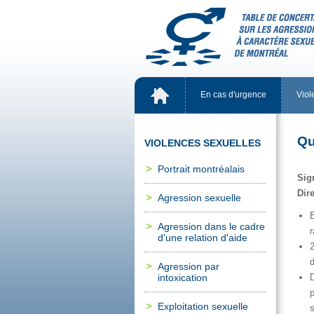
Encasd'urgence
Viol
Qu
VIOLENCESSEXUELLES
Portraitmontréalais
Sig
Dir
Agressionsexuelle
Agressiondanslecadre
d'unerelationd'aide
Agressionpar
intoxication
Exploitationsexuelle