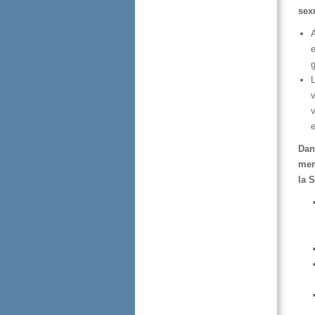
sex
Dan
mem
laS