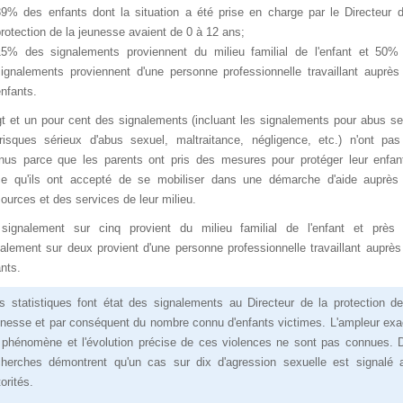
39%desenfantsdontlasituationaétépriseenchargeparleDirecteur
protectiondelajeunesseavaientde0à12ans;
15%dessignalementsproviennentdumilieufamilialdel'enfantet50
signalementsproviennentd'unepersonneprofessionnelletravaillantauprè
nfants.
gtetunpourcentdessignalements(incluantlessignalementspourabusse
isquessérieuxd'abussexuel,maltraitance,négligence,etc.)n'ontpa
enusparcequelesparentsontprisdesmesurespourprotégerleurenfa
cequ'ilsontacceptédesemobiliserdansunedémarched'aideauprè
sourcesetdesservicesdeleurmilieu.
ignalementsurcinqprovientdumilieufamilialdel'enfantetprès
nalementsurdeuxprovientd'unepersonneprofessionnelletravaillantauprè
nts.
sstatistiquesfontétatdessignalementsauDirecteurdelaprotectiond
unesseetparconséquentdunombreconnud'enfantsvictimes.L'ampleurexa
phénomèneetl'évolutionprécisedecesviolencesnesontpasconnues.
cherchesdémontrentqu'uncassurdixd'agressionsexuelleestsignalé
orités.