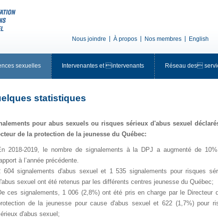
Nousjoindre
Àpropos
Nosmembres
English
encessexuelles
Intervenantesetintervenants
Réseaudesservi
elquesstatistiques
nalementspourabussexuelsourisquessérieuxd'abussexueldéclar
ecteurdelaprotectiondelajeunesseduQuébec:
En2018-2019,lenombredesignalementsàlaDPJaaugmentéde10%
rapportàl’annéeprécédente.
2604signalementsd'abussexuelet1535signalementspourrisquessér
d'abussexuelontétéretenusparlesdifférentscentresjeunesseduQuébec;
Decessignalements,1006(2,8%)ontétéprisenchargeparleDirecteur
protectiondelajeunessepourcaused'abussexuelet622(1,7%)pourri
sérieuxd'abussexuel;