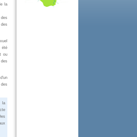
dela
%des
sdes
xuel
sété
ntou
sdes
d'un
sdes
ela
cte
Des
aux