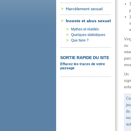
Harcèlementsexuel
Incesteetabussexuel
Mythesetréalités
e
Quelquesstatistiques
Vin
Quefaire?
our
ret
SORTIERAPIDEDUSITE
par
Effacezlestracesdevotre
res
passage
Uns
sig
enfa
Ce
je
du
re
aut