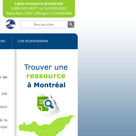
Ligne-ressourceprovinciale
1-888-933-9007ou514-933-9007
Sans-frais|24/7|Bilingue|Confidentiel
ces
Loisetprocédures
ésau
par
ieux
dela
sque