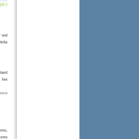
sDPJ
rest
trée
tant
les
ence
ons,
ions