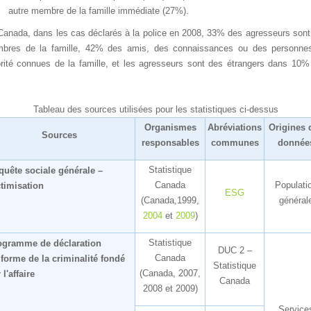
autremembredelafamilleimmédiate(27%).
anada,danslescasdéclarésàlapoliceen2008,33%desagresseursson
bresdelafamille,42%desamis,desconnaissancesoudespersonne
oritéconnuesdelafamille,etlesagresseurssontdesétrangersdans10
.
Tableaudessourcesutiliséespourlesstatistiquesci-dessus
Organismes
Abréviations
Origines
Sources
responsables
communes
donnée
Statistique
quêtesocialegénérale–
Canada
Populati
timisation
ESG
(Canada,1999,
général
2004
et
2009
)
Statistique
ogrammededéclaration
DUC2–
Canada
iforme
delacriminalitéfondé
Statistique
(Canada,2007,
l'affaire
Canada
2008et2009)
Service