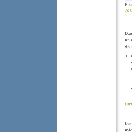
Pou
201
Dan
una
dan
Min
Les
mêm