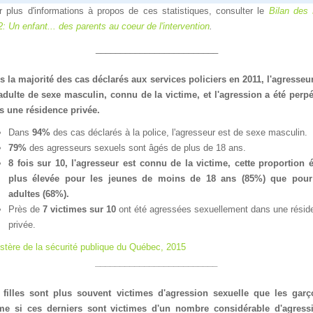
rplusd'informationsàproposdecesstatistiques,consulterle
Bilande
2:Unenfant...desparentsaucoeurdel'intervention
.
_________________________
slamajoritédescasdéclarésauxservicespoliciersen2011,l'agresseu
dultedesexemasculin,connudelavictime,etl'agressionaétéperpé
sunerésidenceprivée.
Dans
94%
descasdéclarésàlapolice,l'agresseurestdesexemasculin.
79%
desagresseurssexuelssontâgésdeplusde18ans.
8foissur10,l'agresseurestconnudelavictime,cetteproportioné
plusélevéepourlesjeunesdemoinsde18ans(85%)quepour
adultes(68%).
Prèsde
7victimessur10
ontétéagresséessexuellementdansunerésid
privée.
istèredelasécuritépubliqueduQuébec,2015
_________________________
fillessontplussouventvictimesd'agressionsexuellequelesgarç
esicesdernierssontvictimesd'unnombreconsidérabled'agress