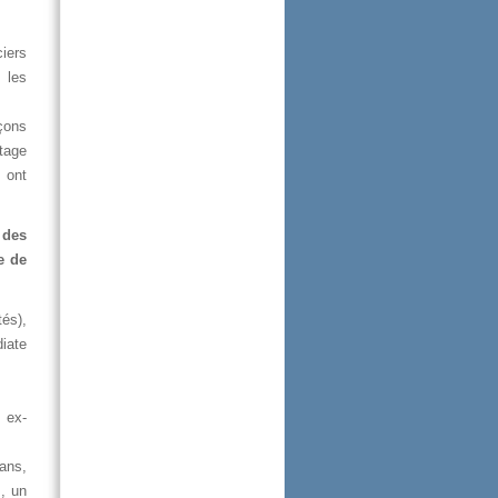
iers
zles
çons
tage
sont
des
rede
és),
iate
nex-
ans,
s,un