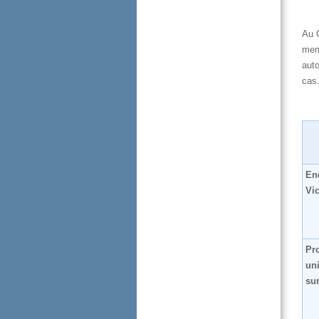
AuC
mem
aut
cas
En
Vic
Pr
un
sur