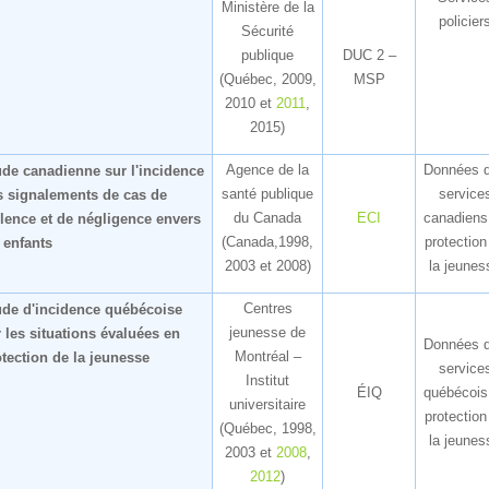
Ministèredela
policier
Sécurité
publique
DUC2–
(Québec,2009,
MSP
2010et
2011
,
2015
)
Agencedela
Données
udecanadiennesurl'incidence
santépublique
service
ssignalementsdecasde
duCanada
ECI
canadien
olenceetdenégligenceenvers
(Canada,1998,
protectio
senfants
2003et2008)
lajeunes
Centres
uded'incidencequébécoise
jeunessede
rlessituationsévaluéesen
Données
Montréal–
otectiondelajeunesse
service
Institut
ÉIQ
québécoi
universitaire
protectio
(Québec,1998,
lajeunes
2003et
2008
,
2012
)