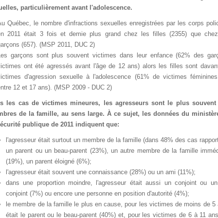
uelles,particulièrementavantl'adolescence.
AuQuébec,lenombred'infractionssexuellesenregistréesparlescorpspolic
en2011était3foisetdemieplusgrandchezlesfilles
(2355)queche
garçons(657).(MSP2011,DUC2)
Lesgarçonssontplussouventvictimesdansleurenfance(62%desgar
victimesontétéagressésavantl'âgede12ans)alorslesfillessontdavan
victimesd'agressionsexuelleàl'adolescence(61%devictimesféminine
entre12et17ans).(MSP2009-DUC2)
slescasdevictimesmineures,lesagresseurssontleplussouvent
bresdelafamille,ausenslarge.Àcesujet,lesdonnéesduministè
écuritépubliquede2011indiquentque:
l'agresseurétaitsurtoutunmembredelafamille(dans48%descasrapport
unparentouunbeau-parent(23%),unautremembredelafamilleimméd
(19%),unparentéloigné(6%);
l'agresseurétaitsouventuneconnaissance(28%)ouunami(11%);
dansuneproportionmoindre,l'agresseurétaitaussiunconjointouu
conjoint(7%)ouencoreunepersonneenpositiond'autorité(4%);
lemembredelafamilleleplusencause,pourlesvictimesdemoinsde5
étaitleparentoulebeau-parent(40%)et,pourlesvictimesde6à11an