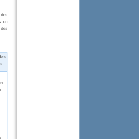
tdes
sen
%des
des
s
on
e
s