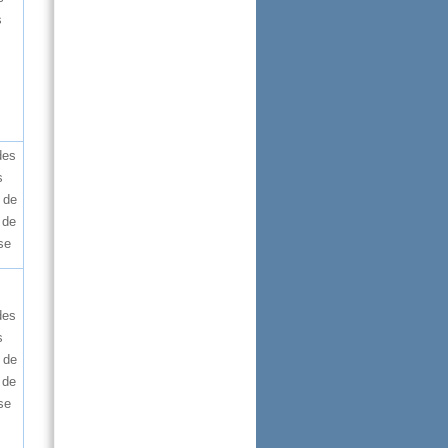
s
des
s
sde
nde
se
des
s
sde
nde
se